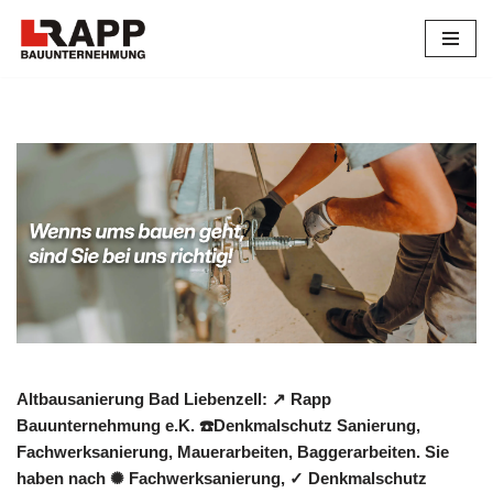
Zum
Inhalt
springen
Altbausanierung Bad Liebenzell: ↗️ Rapp
Bauunternehmung e.K. ☎️Denkmalschutz Sanierung,
Fachwerksanierung, Mauerarbeiten, Baggerarbeiten. Sie
haben nach ✺ Fachwerksanierung, ✓ Denkmalschutz