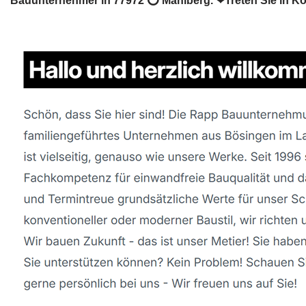
Bauunternehmer in 77972 ⭕ Mahlberg. ❤Treten Sie in Ko