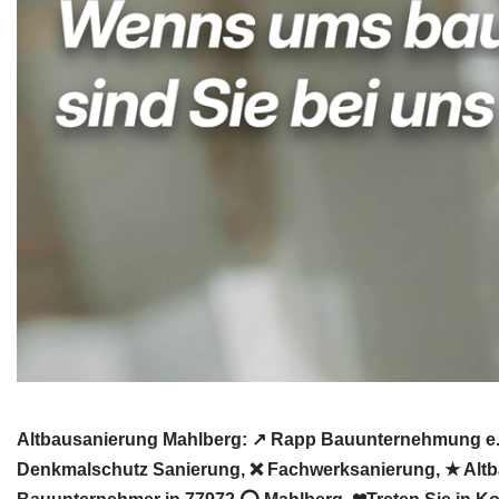
Altbausanierung Mahlberg: ↗️ Rapp Bauunternehmung e.
Denkmalschutz Sanierung, ❌ Fachwerksanierung, ★ Altba