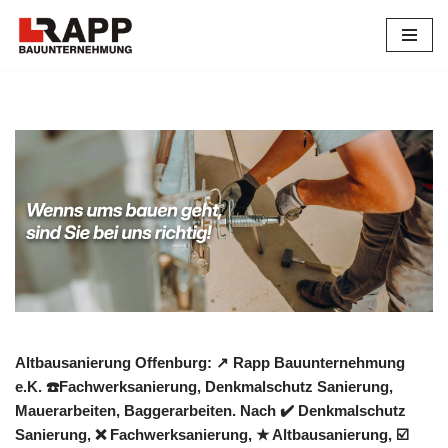
Zum
Inhalt
springen
Altbausanierung Offenburg: ↗️ Rapp Bauunternehmung
e.K. ☎️Fachwerksanierung, Denkmalschutz Sanierung,
Mauerarbeiten, Baggerarbeiten. Nach ✔️ Denkmalschutz
Sanierung, ❌ Fachwerksanierung, ★ Altbausanierung, ☑️