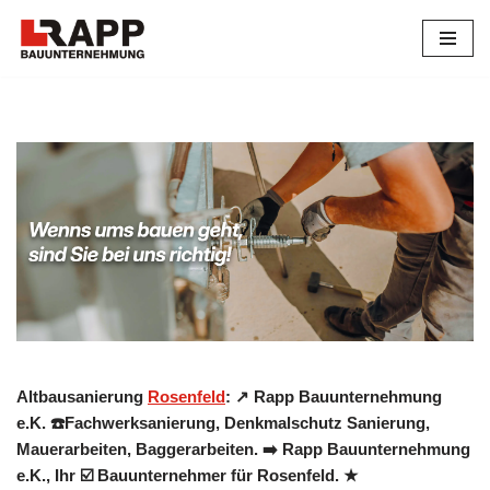
Zum
Inhalt
springen
Altbausanierung
Rosenfeld
: ↗️ Rapp Bauunternehmung
e.K. ☎️Fachwerksanierung, Denkmalschutz Sanierung,
Mauerarbeiten, Baggerarbeiten. ➡️ Rapp Bauunternehmung
e.K., Ihr ☑️ Bauunternehmer für Rosenfeld. ★