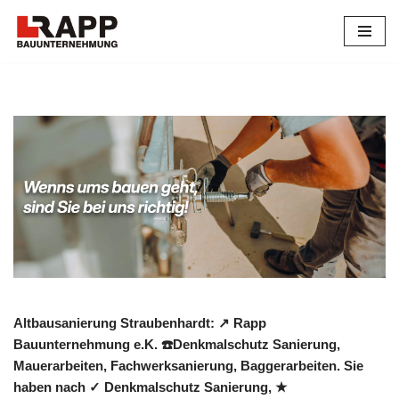
Zum
Inhalt
springen
Altbausanierung Straubenhardt: ↗️ Rapp
Bauunternehmung e.K. ☎️Denkmalschutz Sanierung,
Mauerarbeiten, Fachwerksanierung, Baggerarbeiten. Sie
haben nach ✓ Denkmalschutz Sanierung, ★