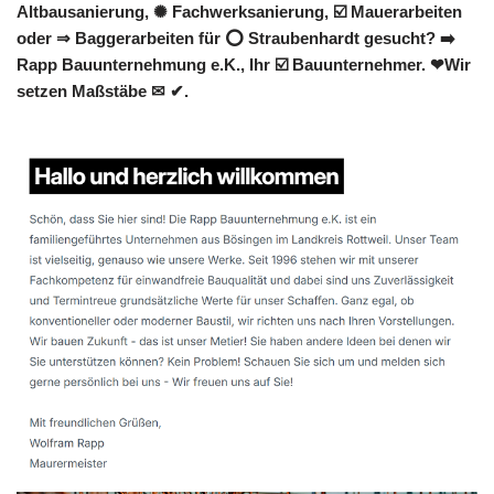
Altbausanierung, ✺ Fachwerksanierung, ☑️ Mauerarbeiten
oder ⇒ Baggerarbeiten für ⭕ Straubenhardt gesucht? ➡️
Rapp Bauunternehmung e.K., Ihr ☑️ Bauunternehmer. ❤Wir
setzen Maßstäbe ✉ ✔.