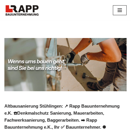
Zum
Inhalt
springen
Altbausanierung Stühlingen: ↗️ Rapp Bauunternehmung
e.K. ☎️Denkmalschutz Sanierung, Mauerarbeiten,
Fachwerksanierung, Baggerarbeiten. ➡️ Rapp
Bauunternehmung e.K., Ihr ✅ Bauunternehmer. ✺