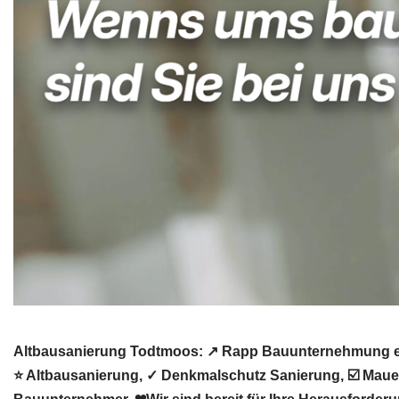
Altbausanierung Todtmoos: ↗️ Rapp Bauunternehmung e.
⭐ Altbausanierung, ✓ Denkmalschutz Sanierung, ☑️ Maue