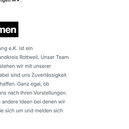
ungen ✉ ✔.