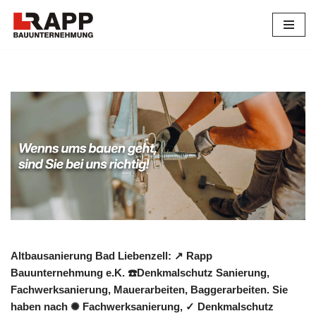
Zum
Inhalt
springen
Altbausanierung Bad Liebenzell: ↗️ Rapp
Bauunternehmung e.K. ☎️Denkmalschutz Sanierung,
Fachwerksanierung, Mauerarbeiten, Baggerarbeiten. Sie
haben nach ✺ Fachwerksanierung, ✓ Denkmalschutz