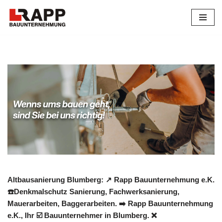
Zum
Inhalt
springen
Altbausanierung Blumberg: ↗️ Rapp Bauunternehmung e.K.
☎️Denkmalschutz Sanierung, Fachwerksanierung,
Mauerarbeiten, Baggerarbeiten. ➡️ Rapp Bauunternehmung
e.K., Ihr ☑️ Bauunternehmer in Blumberg. ❌