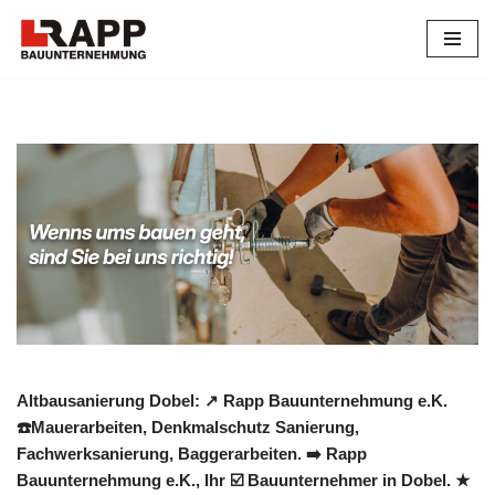
Zum
Inhalt
springen
Altbausanierung Dobel: ↗️ Rapp Bauunternehmung e.K.
☎️Mauerarbeiten, Denkmalschutz Sanierung,
Fachwerksanierung, Baggerarbeiten. ➡️ Rapp
Bauunternehmung e.K., Ihr ☑️ Bauunternehmer in Dobel. ★