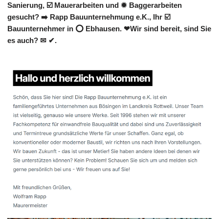
Sanierung, ☑️ Mauerarbeiten und ✹ Baggerarbeiten
gesucht? ➡️ Rapp Bauunternehmung e.K., Ihr ☑️
Bauunternehmer in ⭕ Ebhausen. ❤Wir sind bereit, sind Sie
es auch? ✉ ✔.