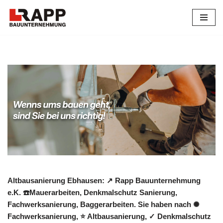
Zum
Inhalt
springen
Altbausanierung Ebhausen: ↗️ Rapp Bauunternehmung
e.K. ☎️Mauerarbeiten, Denkmalschutz Sanierung,
Fachwerksanierung, Baggerarbeiten. Sie haben nach ✺
Fachwerksanierung, ⭐ Altbausanierung, ✓ Denkmalschutz