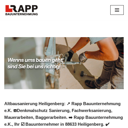
Zum
Inhalt
springen
Altbausanierung Heiligenberg: ↗️ Rapp Bauunternehmung
e.K. ☎️Denkmalschutz Sanierung, Fachwerksanierung,
Mauerarbeiten, Baggerarbeiten. ➡️ Rapp Bauunternehmung
e.K., Ihr ☑️ Bauunternehmer in 88633 Heiligenberg. ✔️