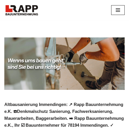
Zum
Inhalt
springen
Altbausanierung Immendingen: ↗️ Rapp Bauunternehmung
e.K. ☎️Denkmalschutz Sanierung, Fachwerksanierung,
Mauerarbeiten, Baggerarbeiten. ➡️ Rapp Bauunternehmung
e.K., Ihr ☑️ Bauunternehmer für 78194 Immendingen. ✓