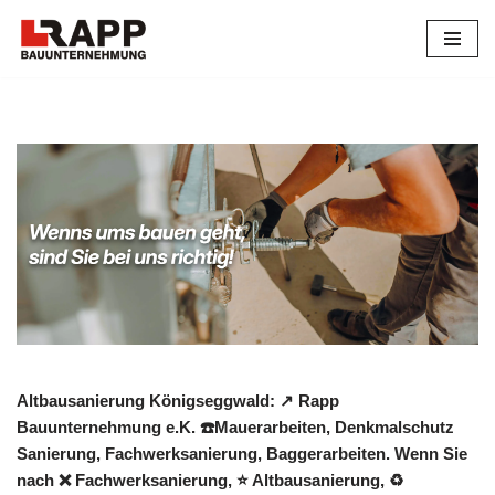
Zum
Inhalt
springen
Altbausanierung Königseggwald: ↗️ Rapp
Bauunternehmung e.K. ☎️Mauerarbeiten, Denkmalschutz
Sanierung, Fachwerksanierung, Baggerarbeiten. Wenn Sie
nach ❌ Fachwerksanierung, ⭐ Altbausanierung, ♻