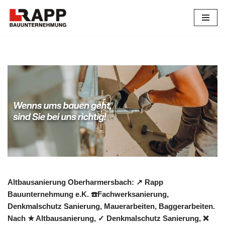
Zum
Inhalt
springen
Altbausanierung Oberharmersbach: ↗️ Rapp
Bauunternehmung e.K. ☎️Fachwerksanierung,
Denkmalschutz Sanierung, Mauerarbeiten, Baggerarbeiten.
Nach ★ Altbausanierung, ✓ Denkmalschutz Sanierung, ❌