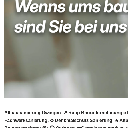
Altbausanierung Owingen: ↗️ Rapp Bauunternehmung e.K
Fachwerksanierung, ♻ Denkmalschutz Sanierung, ★ Altba