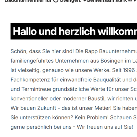
Bauunternehmer für ⭕ Owingen. ❤Gemeinsam stark ✉ ✔