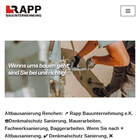
Zum
Inhalt
springen
Altbausanierung Renchen: ↗️ Rapp Bauunternehmung e.K.
☎️Denkmalschutz Sanierung, Mauerarbeiten,
Fachwerksanierung, Baggerarbeiten. Wenn Sie nach ⭐
Altbausanierung, ✔️ Denkmalschutz Sanierung, ❌