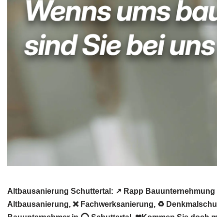
Altbausanierung Schuttertal: ↗️ Rapp Bauunternehmung 
Altbausanierung, ❌ Fachwerksanierung, ♻ Denkmalschutz