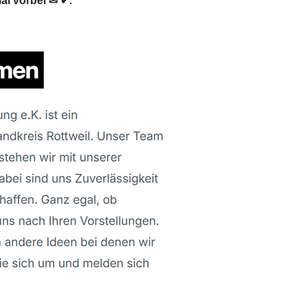
l vorbei ✉ ✔.