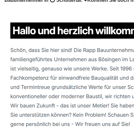
Bauunternehmer in ⭕ Schuttertal. ❤Kommen Sie doch ma