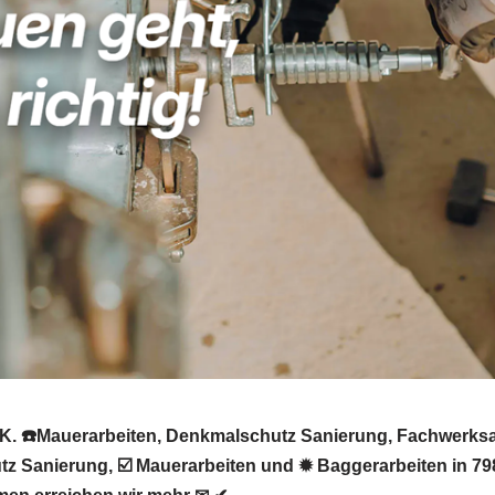
K. ☎️Mauerarbeiten, Denkmalschutz Sanierung, Fachwerksa
z Sanierung, ☑️ Mauerarbeiten und ✹ Baggerarbeiten in 7