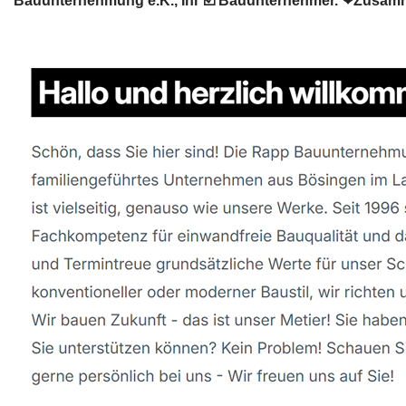
Bauunternehmung e.K., Ihr ☑️ Bauunternehmer. ❤Zusamm