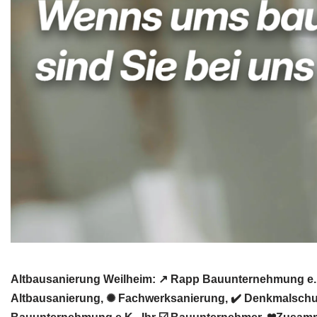
Altbausanierung Weilheim: ↗️ Rapp Bauunternehmung e.
Altbausanierung, ✺ Fachwerksanierung, ✔️ Denkmalschut