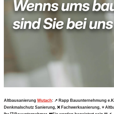
Altbausanierung
Wutach
: ↗️ Rapp Bauunternehmung e.K
Denkmalschutz Sanierung, ❌ Fachwerksanierung, ⭐ Altb