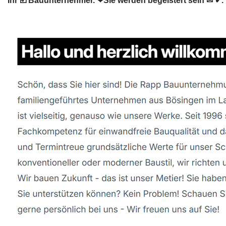
Ihr ☑️ Bauunternehmer. ❤Sie werden begeistert sein ✉ ✔.