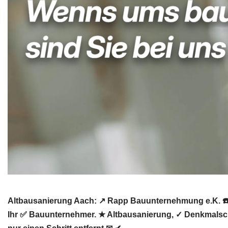
Altbausanierung Aach: ↗️ Rapp Bauunternehmung e.K. ☎
Ihr ✅ Bauunternehmer. ★ Altbausanierung, ✓ Denkmalsch