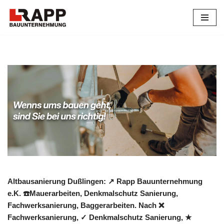
Zum
Inhalt
springen
Altbausanierung Dußlingen: ↗️ Rapp Bauunternehmung
e.K. ☎️Mauerarbeiten, Denkmalschutz Sanierung,
Fachwerksanierung, Baggerarbeiten. Nach ❌
Fachwerksanierung, ✓ Denkmalschutz Sanierung, ★