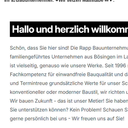
Ihr ☑️ Bauunternehmer. ❤Wir setzen Maßstäbe ✉ ✔.