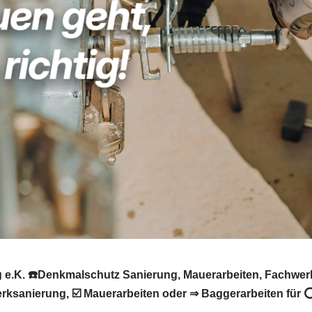
e.K. ☎️Denkmalschutz Sanierung, Mauerarbeiten, Fachwerk
ksanierung, ☑️ Mauerarbeiten oder ⇒ Baggerarbeiten für