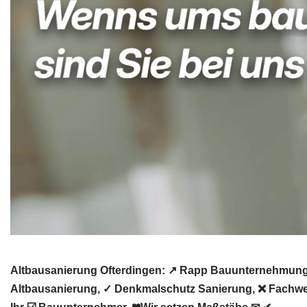
Altbausanierung Ofterdingen: ↗️ Rapp Bauunternehmung 
Altbausanierung, ✓ Denkmalschutz Sanierung, ❌ Fachwer