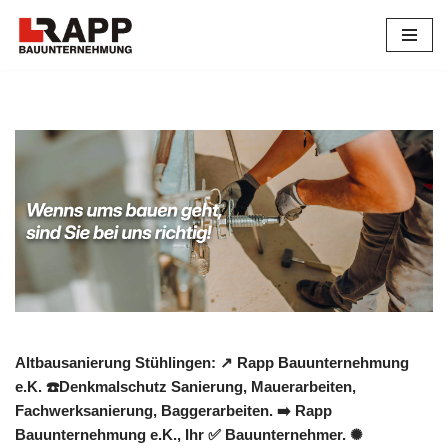
Zum
Inhalt
springen
Altbausanierung Stühlingen: ↗️ Rapp Bauunternehmung
e.K. ☎️Denkmalschutz Sanierung, Mauerarbeiten,
Fachwerksanierung, Baggerarbeiten. ➡️ Rapp
Bauunternehmung e.K., Ihr ✅ Bauunternehmer. ✺