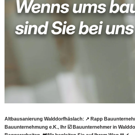
Altbausanierung Walddorfhäslach: ↗️ Rapp Bauunterneh
Bauunternehmung e.K., Ihr ☑️ Bauunternehmer in Walddo